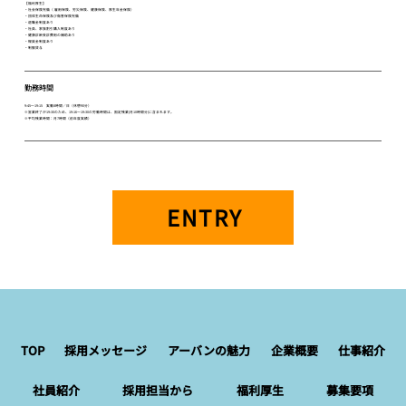
【福利厚生】
・社会保険完備（ 雇用保険、労災保険、健康保険、厚生年金保険）
・団体生命保険及び傷害保険完備
・退職金制度あり
・社員、家族割引購入制度あり
・健康診断受診費用の補助あり
・報奨金制度あり
・制服貸与
勤務時間
9:45～19:15 実働8時間／日（休憩90分）
※営業終了が19:30のため、19:16～19:30の労働時間は、固定残業(月10時間分)に含まれます。
※平均残業時間：月7時間（前年度実績）
ENTRY
TOP
採用メッセージ
アーバンの魅力
企業概要
仕事紹介
社員紹介
採用担当から
福利厚生
募集要項