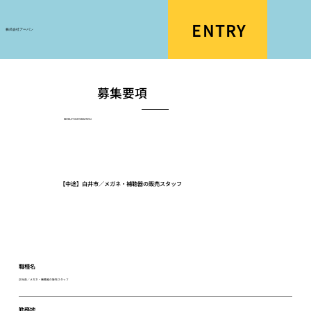
ENTRY
株式会社アーバン
募集要項
RECRUIT INFORMATION
【中途】白井市／メガネ・補聴器の販売スタッフ
職種名
正社員／メガネ・補聴器の販売スタッフ
勤務地