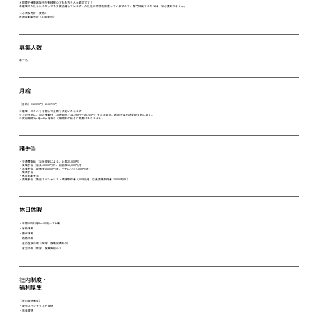
＊眼鏡や補聴器販売が未経験の方ももちろん大歓迎です！
未経験で入社したスタッフも多数活躍しています。入社後に研修を用意していますので、専門知識やスキルは一切必要ありません。
＜必須な免許・資格＞
普通自動車免許（AT限定可）
募集人数
若干名
月給
【月給】212,390円～246,715円
※経験・スキルを考慮して金額を決定いたします
※上記月給は、固定残業代（10時間分／14,390円～16,715円）を含みます。超過分は別途全額支給します。
※試用期間3ヶ月～6ヶ月あり（期間中の給与に変更はありません）
諸手当
・交通費支給（当社規定による、上限25,000円）
・役職手当（店長40,000円/月、副店長10,000円/月）
・家族手当（配偶者10,000円/月、一子につき5,000円/月）
・残業手当
・休日出勤手当
・資格手当（販売スペシャリスト資格取得者 5,000円/月、店長資格取得者 10,000円/月）
休日休暇
・年間107日(月8～10日)シフト制
・有給休暇
・慶弔休暇
・結婚休暇
・産前産後休暇（取得・復職実績あり）
・育児休暇（取得・復職実績あり）
​社内制度・
福利厚生
【社内資格制度】
・販売スペシャリスト資格
・店長資格