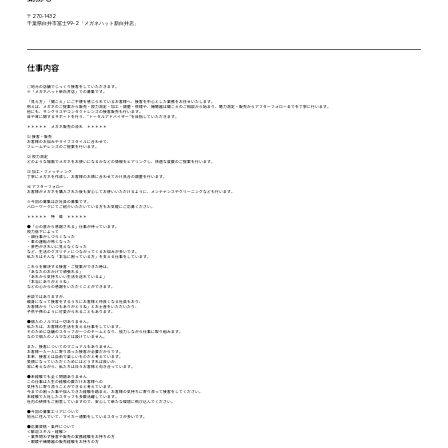
〒270-1432
千葉県白井市冨士99-2「メガネハット新白井店」
仕事内容
○地元の店舗でじっくり接客をしていただきます。
※「メガネハット新白井店」での募集です。
「見え方」「聞こえ」にご不便を感じられているお客様へ、接客を中心とした業務をお任せいたします。
例えば、メガネのご提案から販売・視力測定・加工・調整・修理や、補聴器は聞こえのご相談から始まり、聴力測定・販売からアフターフォローまでを丁寧に行います。
他にも、サングラスやコンタクトレンズの接客販売も行います。
目や耳に関するサポートを行う、“トータルアドバイザー”を目指していただきます。
＊＊＊＊＊ メガネ販売の流れ ＊＊＊＊＊
⑴ 接客・販売
お客様のお悩みやライフスタイルに合わせて、
フレームやレンズのご提案を行います。
⑵ 視力測定
どのような場面でメガネをお使いになるかなどの情報をヒアリングし、快適な度数のご提案を行います。
⑶ 加工・フィッティング
丁寧にメガネを作成し、お客様のお顔に合わせてかけ具合の調整を行います。
⑷ アフターフォロー
お客様がメガネを購入された後も安心してお使いいただけるように、メンテナンスやクリーニングなども行います。
※今回の募集は正社員の募集です。
ハローワークにてご紹介いただいている方もお気軽にご応募ください。
＊＊＊＊＊ 特 徴 ＊＊＊＊＊
●「心の底から感謝される」仕事が待っています。
視力低下によって
・畑仕事がしづらくなった
・車の運転が怖くなった
・景色がきれいに見えなくなった
など、生活のクオリティにつながってくるお悩みが多いです。
私たちはそんな「本当に困っている方」を支える仕事をしています。
これらを解決する接客・ご提案ができた時は、
「あなたのおかげで頑張れる」
「あれから気持ちいい生活を送れているよ」
「本当にありがとうね」
などの心からの感謝をいただくことができます。
余談ではありますが、
親身になって接客をするうちにお客様と仲良くなる社員もおり、
お客様から「いつもありがとうね」とお土産をいただいたり、
子供や孫のように可愛がられることもあります。
●個人のノルマは一切ありません。
私たちは、お客様の生活を支える仕事をしています。
そのために店舗のスタッフが一つのチームとなり、協力しながら仕事に取り組みます。
なので個人のノルマなどは設けていません。
また、接客についてのマニュアルもありません。
お客様一人一人に寄り添った接客が必要だからです。
本来、接客とは自由で楽しいものだと考えています。
笑顔になっていただくためにはどうすれば良いか、
常に考えながら、私たちは日々お客様と向き合っています。
●未経験でも全く問題ありません
この仕事は人生の経験の数だけお客様への
気持ちに寄り添うことができると考えています。
今までの困った事や悩んできた経験を踏まえ、お客様の気持ちに寄り添って接客をしてください。
未経験で入社したスタッフも多数活躍しています。
社内の研修もご用意していますので、安心して新たな環境に飛び込んでください。
●今回の募集エリアについて
地元に住んでいて、マイカー通勤をしているスタッフが多いです。
●応募資格・条件について
＜歓迎スキル・経験＞
・業界問わず接客や販売の実務経験をお持ちの方
・眼鏡や補聴器の販売経験をお持ちの方